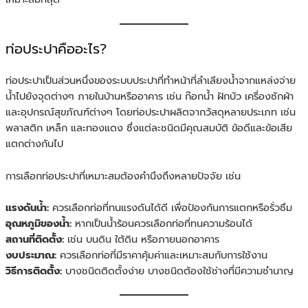
ท่อประปาคืออะไร?
ท่อประปาเป็นส่วนหนึ่งของระบบประปาที่ทำหน้าที่ลำเลียงน้ำจากแหล่งจ่าย
น้ำไปยังจุดต่างๆ ภายในบ้านหรืออาคาร เช่น ก๊อกน้ำ ฝักบัว เครื่องซักผ้า
และอุปกรณ์สุขภัณฑ์ต่างๆ โดยท่อประปาผลิตจากวัสดุหลายประเภท เช่น
พลาสติก เหล็ก และทองแดง ซึ่งแต่ละชนิดมีคุณสมบัติ ข้อดีและข้อเสีย
แตกต่างกันไป
การเลือกท่อประปาที่เหมาะสมต้องคำนึงถึงหลายปัจจัย เช่น
แรงดันน้ำ:
ควรเลือกท่อที่ทนแรงดันได้ดี เพื่อป้องกันการแตกหรือรั่วซึม
อุณหภูมิของน้ำ:
หากเป็นน้ำร้อนควรเลือกท่อที่ทนความร้อนได้
สถานที่ติดตั้ง:
เช่น บนดิน ใต้ดิน หรือภายนอกอาคาร
งบประมาณ:
ควรเลือกท่อที่มีราคาคุ้มค่าและเหมาะสมกับการใช้งาน
วิธีการติดตั้ง:
บางชนิดติดตั้งง่าย บางชนิดต้องใช้ช่างที่มีความชำนาญ