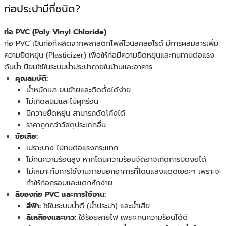
ท่อประปามีกี่ชนิด?
ท่อ PVC (Poly Vinyl Chloride)
ท่อ PVC เป็นท่อที่ผลิตจากพลาสติกโพลีไวนิลคลอไรด์ มีการผสมสารเพิ่ม
ความยืดหยุ่น (Plasticizer) เพื่อให้ท่อมีความยืดหยุ่นและทนทานต่อแรง
ดันน้ำ นิยมใช้ในระบบน้ำประปาภายในบ้านและอาคาร
คุณสมบัติ:
น้ำหนักเบา ขนย้ายและติดตั้งได้ง่าย
ไม่เกิดสนิมและไม่ผุกร่อน
มีความยืดหยุ่น สามารถดัดโค้งได้
ราคาถูกกว่าวัสดุประเภทอื่น
ข้อเสีย:
เปราะบาง ไม่ทนต่อแรงกระแทก
ไม่ทนความร้อนสูง หากโดนความร้อนจัดอาจเกิดการบิดงอได้
ไม่เหมาะกับการใช้งานภายนอกอาคารที่โดนแสงแดดเยอะๆ เพราะจะ
ทำให้ท่อกรอบและแตกหักง่าย
สีของท่อ PVC และการใช้งาน:
สีฟ้า:
ใช้ในระบบน้ำดี (น้ำประปา) และน้ำเสีย
สีเหลืองและขาว:
ใช้ร้อยสายไฟ เพราะทนความร้อนได้ดี