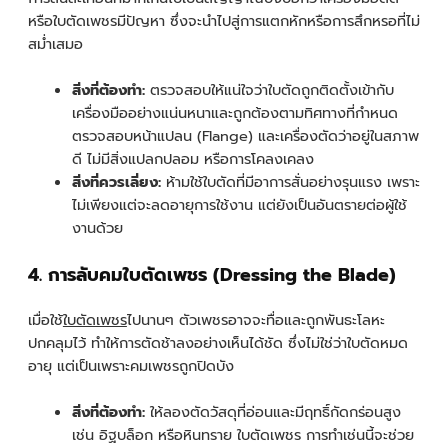
หรือใบตัดเพชรมีปัญหา ซึ่งจะนำไปสู่การแตกหักหรือการสึกหรอที่ไม่
สม่ำเสมอ
สิ่งที่ต้องทำ:
ตรวจสอบให้แน่ใจว่าใบตัดถูกติดตั้งเข้ากับ
เครื่องมืออย่างแน่นหนาและถูกต้องตามทิศทางที่กำหนด
ตรวจสอบหน้าแปลน (Flange) และเครื่องตัดว่าอยู่ในสภาพ
ดี ไม่มีสิ่งแปลกปลอม หรือการโคลงเคลง
สิ่งที่ควรเลี่ยง:
ห้ามใช้ใบตัดที่มีอาการสั่นอย่างรุนแรง เพราะ
ไม่เพียงแต่จะลดอายุการใช้งาน แต่ยังเป็นอันตรายต่อผู้ใช้
งานด้วย
4. การลับคมใบตัดเพชร (Dressing the Blade)
เมื่อใช้
ใบตัดเพชร
ไปนานๆ ตัวเพชรอาจจะทื่อและถูกพันธะโลหะ
ปกคลุมไว้ ทำให้การตัดช้าลงอย่างเห็นได้ชัด ซึ่งไม่ใช่ว่าใบตัดหมด
อายุ แต่เป็นเพราะคมเพชรถูกปิดบัง
สิ่งที่ต้องทำ:
ให้ลองตัดวัสดุที่อ่อนและมีฤทธิ์กัดกร่อนสูง
เช่น อิฐบล็อก หรือหินทราย ใบตัดเพชร การทำเช่นนี้จะช่วย