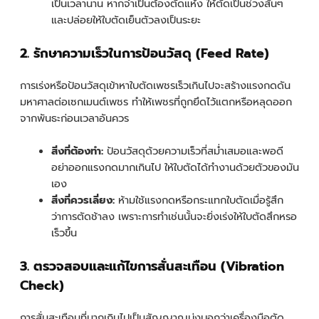
เป็นเวลานาน หากจำเป็นต้องตัดแห้ง ให้ตัดเป็นช่วงสั้นๆ
และปล่อยให้ใบตัดเย็นตัวลงเป็นระยะ
2. รักษาความเร็วในการป้อนวัสดุ (Feed Rate)
การเร่งหรือป้อนวัสดุเข้าหาใบตัดเพชรเร็วเกินไปจะสร้างแรงกดดัน
มหาศาลต่อเซกเมนต์เพชร ทำให้เพชรที่ถูกยึดไว้แตกหรือหลุดออก
จากพันธะก่อนเวลาอันควร
สิ่งที่ต้องทำ:
ป้อนวัสดุด้วยความเร็วที่สม่ำเสมอและพอดี
อย่าออกแรงกดมากเกินไป ให้ใบตัดได้ทำงานด้วยตัวของมัน
เอง
สิ่งที่ควรเลี่ยง:
ห้ามใช้แรงกดหรือกระแทกใบตัดเมื่อรู้สึก
ว่าการตัดช้าลง เพราะการทำเช่นนั้นจะยิ่งเร่งให้ใบตัดสึกหรอ
เร็วขึ้น
3. ตรวจสอบและแก้ไขการสั่นสะเทือน (Vibration
Check)
การสั่นสะเทือนที่มากเกินไปเป็นสัญญาณบ่งบอกว่าเครื่องมือตัด