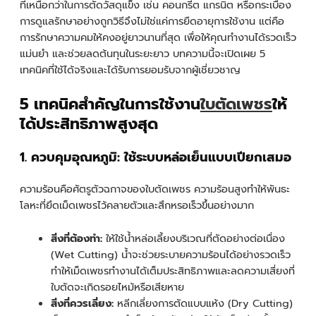
ที่เหนือกว่าในการตัดวัสดุแข็ง เช่น คอนกรีต แกรนิต หรือกระเบื้อง
การดูแลรักษาอย่างถูกวิธีจึงไม่ใช่แค่การยืดอายุการใช้งาน แต่คือ
การรักษาความคมให้คงอยู่ยาวนานที่สุด เพื่อให้คุณทำงานได้รวดเร็ว
แม่นยำ และช่วยลดต้นทุนในระยะยาว บทความนี้จะเปิดเผย 5
เทคนิคที่ใช้ได้จริงและได้รับการยอมรับจากผู้เชี่ยวชาญ
5 เทคนิคสำคัญในการใช้งาน
ใบตัดเพชร
ให้
ได้ประสิทธิภาพสูงสุด
1. ควบคุมอุณหภูมิ: ใช้ระบบหล่อเย็นแบบเปียกเสมอ
ความร้อนคือศัตรูตัวฉกาจของใบตัดเพชร ความร้อนสูงทำให้พันธะ
โลหะที่ยึดเม็ดเพชรไว้คลายตัวและสึกหรอเร็วขึ้นอย่างมาก
สิ่งที่ต้องทำ:
ให้ใช้น้ำหล่อเลี้ยงบริเวณที่ตัดอย่างต่อเนื่อง
(Wet Cutting) น้ำจะช่วยระบายความร้อนได้อย่างรวดเร็ว
ทำให้เม็ดเพชรทำงานได้เต็มประสิทธิภาพและลดความเสี่ยงที่
ใบตัดจะเกิดรอยไหม้หรือเสียหาย
สิ่งที่ควรเลี่ยง:
หลีกเลี่ยงการตัดแบบแห้ง (Dry Cutting)