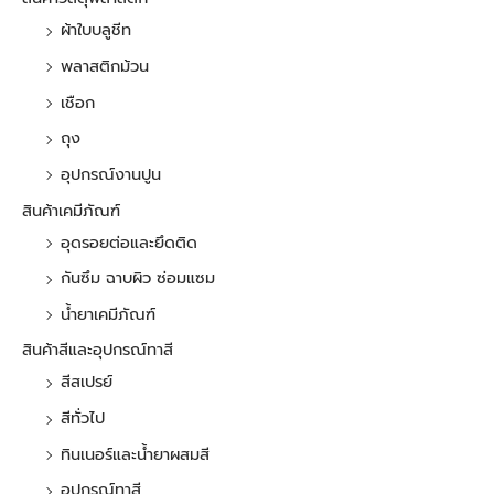
ผ้าใบบลูชีท
พลาสติกม้วน
เชือก
ถุง
อุปกรณ์งานปูน
สินค้าเคมีภัณฑ์
อุดรอยต่อและยึดติด
กันซึม ฉาบผิว ซ่อมแซม
น้ำยาเคมีภัณฑ์
สินค้าสีและอุปกรณ์ทาสี
สีสเปรย์
สีทั่วไป
ทินเนอร์และน้ำยาผสมสี
อุปกรณ์ทาสี