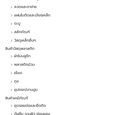
ลวดและตาข่าย
แผ่นใบตัดและเจียรเหล็ก
ตะปู
สลักภัณฑ์
วัสดุเหล็กอื่นๆ
สินค้าวัสดุพลาสติก
ผ้าใบบลูชีท
พลาสติกม้วน
เชือก
ถุง
อุปกรณ์งานปูน
สินค้าเคมีภัณฑ์
อุดรอยต่อและยึดติด
กันซึม ฉาบผิว ซ่อมแซม