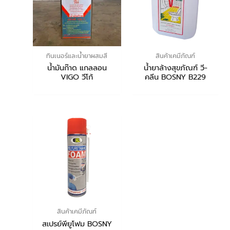
ทินเนอร์และน้ำยาผสมสี
สินค้าเคมีภัณฑ์
น้ำมันก๊าด แกลลอน
น้ำยาล้างสุขภัณฑ์ วี-
VIGO วีโก้
คลีน BOSNY B229
สินค้าเคมีภัณฑ์
สเปรย์พียูโฟม BOSNY