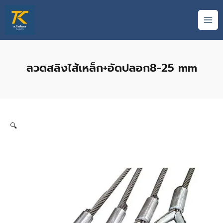
Skip
MAI
to
ME
content
ลวดสลิงไส้เหล็ก+อัดปลอก8-25 mm
🔍